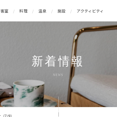
客室
料理
温泉
施設
アクティビティ
新着情報
NEWS
（7/9）