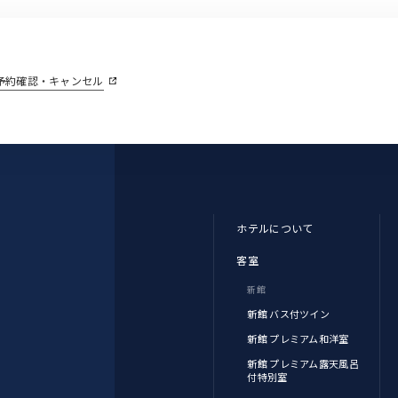
予約確認・キャンセル
ホテルについて
客室
新館
新館 バス付ツイン
新館 プレミアム和洋室
新館 プレミアム露天風呂
付特別室